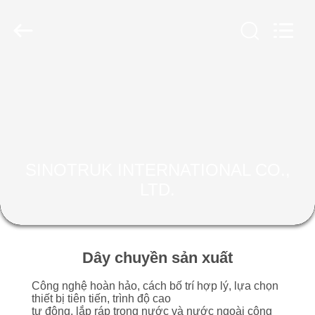
2016
-
2026
SINOTRUK
INTERNATIONAL
CO.,
LTD..
All
NHÀ
Rights
Reserved.
SẢN
PHẨM
SINOTRUK INTERNATIONAL CO.,
VỀ
LTD.
CHÚNG
TÔI
Dây chuyền sản xuất
CHUYẾN
Công nghệ hoàn hảo, cách bố trí hợp lý, lựa chọn
THAM
thiết bị tiên tiến, trình độ cao
tự động, lắp ráp trong nước và nước ngoài công