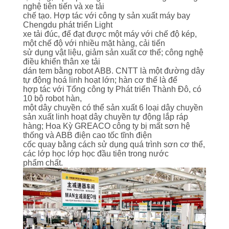
QUAN
nghệ tiên tiến và xe tải
chế tạo. Hợp tác với công ty sản xuất máy bay
NHÀ
Chengdu phát triển Light
xe tải đúc, để đạt được một máy với chế độ kép,
MÁY
một chế độ với nhiều mặt hàng, cải tiến
sử dụng vật liệu, giảm sản xuất cơ thể; công nghệ
điều khiển thân xe tải
KIỂM
dán tem bằng robot ABB. CNTT là một đường dây
tự động hoá linh hoạt lớn; hàn cơ thể là để
SOÁT
hợp tác với Tổng công ty Phát triển Thành Đô, có
10 bộ robot hàn,
CHẤT
một dây chuyền có thể sản xuất 6 loại dây chuyền
sản xuất linh hoạt dây chuyền tự động lắp ráp
LƯỢNG
hàng; Hoa Kỳ GREACO công ty bị mất sơn hệ
thống và ABB điện cao tốc tĩnh điện
cốc quay bằng cách sử dụng quá trình sơn cơ thể,
LIÊN
các lớp học lớp học đầu tiên trong nước
phẩm chất.
HỆ
VỚI
CHÚNG
TÔI