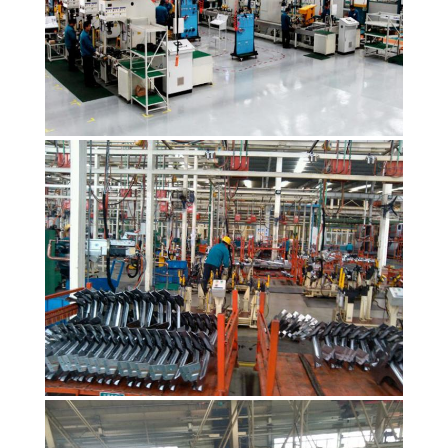
YÊU
CẦU
ĐẶT
GIÁ
SƠ
ĐỒ
TRANG
WEB
CHÍNH
SÁCH
BẢO