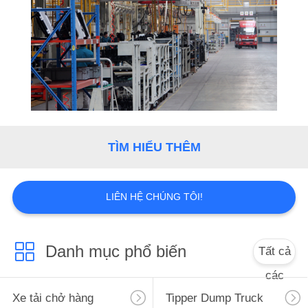
TÌM HIỂU THÊM
LIÊN HỆ CHÚNG TÔI!
Danh mục phổ biến
Tất cả
các
Xe tải chở hàng
Tipper Dump Truck