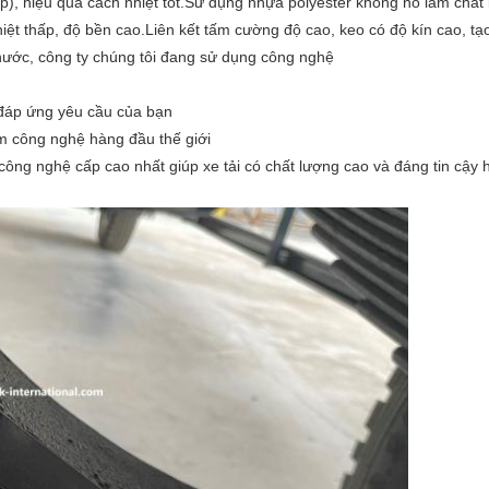
ấp), hiệu quả cách nhiệt tốt.Sử dụng nhựa polyester không no làm chất 
iệt thấp, độ bền cao.Liên kết tấm cường độ cao, keo có độ kín cao, tạ
 nước, công ty chúng tôi đang sử dụng công nghệ
hể đáp ứng yêu cầu của bạn
m công nghệ hàng đầu thế giới
công nghệ cấp cao nhất giúp xe tải có chất lượng cao và đáng tin cậy 