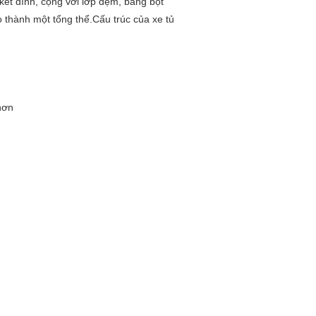
kết dính, cộng với lớp đệm, bằng bọt
o thành một tổng thể.Cấu trúc của xe tủ
hơn