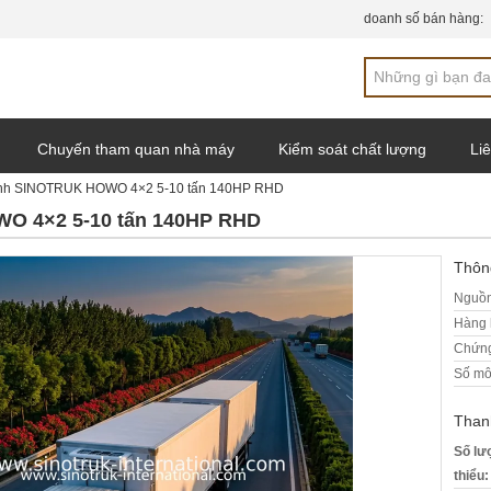
doanh số bán hàng:
Chuyến tham quan nhà máy
Kiểm soát chất lượng
Liê
lạnh SINOTRUK HOWO 4×2 5-10 tấn 140HP RHD
WO 4×2 5-10 tấn 140HP RHD
Thông
Nguồn
Hàng 
Chứng
Số mô
Than
Số lư
thiểu: