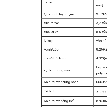
cabin
mới)
Quá trình lây truyền
WLY651(
trục trước
3,2 tấn
trục lái xe
8,0 tấn
ly hợp
vận hàn
Vành/Lốp
8.25R2
cơ sở bánh xe
4700(
Lớp vỏ 
vật liệu bảng van
polyur
Kích thước thùng hàng
6000*
Tủ lạnh
XL-300
Kích thước tổng thể
8700×