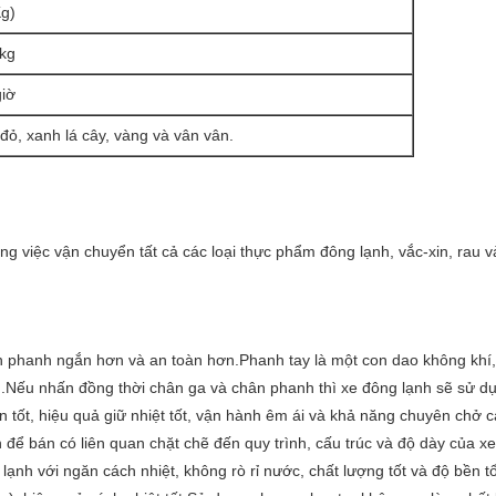
g)
kg
iờ
đỏ, xanh lá cây, vàng và vân vân.
ng việc vận chuyển tất cả các loại thực phẩm đông lạnh, vắc-xin, rau và
h phanh ngắn hơn và an toàn hơn.Phanh tay là một con dao không khí,
h.Nếu nhấn đồng thời chân ga và chân phanh thì xe đông lạnh sẽ sử d
tốt, hiệu quả giữ nhiệt tốt, vận hành êm ái và khả năng chuyên chở c
 để bán có liên quan chặt chẽ đến quy trình, cấu trúc và độ dày của xe
g lạnh với ngăn cách nhiệt, không rò rỉ nước, chất lượng tốt và độ bền 