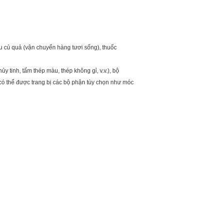
au củ quả (vận chuyển hàng tươi sống), thuốc
y tinh, tấm thép màu, thép không gỉ, v.v.), bộ
 có thể được trang bị các bộ phận tùy chọn như móc