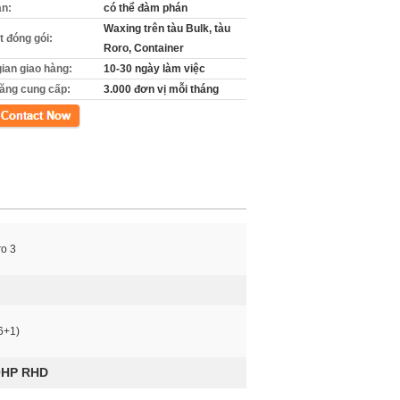
án:
có thể đàm phán
Waxing trên tàu Bulk, tàu
ết đóng gói:
Roro, Container
gian giao hàng:
10-30 ngày làm việc
ăng cung cấp:
3.000 đơn vị mỗi tháng
xúc
o 3
6+1)
0HP RHD