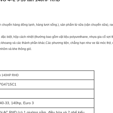
 vận chuyển hàng đông lạnh, hàng tươi sống.), sản phẩm từ sữa (vận chuyển sữa), r
ặc biệt, hộp cách nhiệt (thường bao gồm vật liệu polyurethane, nhựa gia cố sợi thủ
ong khoang và các thành phần khác.Các phương tiện, chẳng hạn như xe tải móc thịt,
 nhôm và khe thông gió.
ấn 140HP RHD
7G4715C1
0-33, 140hp, Euro 3
ới AC RHD (có 1 giường nằm, điều hòa và 2 ghế kiểu