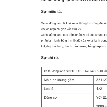
Sự miêu tả:
Xe tải đông lạnh là loại xe tải thùng kín dùng để
vacxin (vận chuyển vắc xin) v.v.
Xe tải đông lạnh bao gồm phần đi bộ của khung xe đ
phận làm lạnh, bộ ghi nhiệt độ của xe tải lạnh tr
thịt, dây thắt lưng, thanh dẫn hướng bằng hợp kim
Sự chỉ rõ:
Xe tải đông lạnh SINOTRUK HOWO 4×2 5-10 t
Mô hình khung gầm
ZZ112
Loại ổ
4×2
Động cơ
YC4E14
2080 v