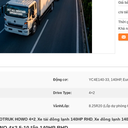
Giá b
chi ti
Thời 
Khả n
Tiếp 
Động cơ:
YC4E140-33, 140HP, Eur
Drive Type:
4×2
Vành/Lốp:
8.25R20 (Lốp dự phòng 
INOTRUK HOWO 4×2
Xe tải đông lạnh 140HP RHD
Xe đông lạnh 14
,
,
WO 4×2 5-10 tấn 140HP RHD