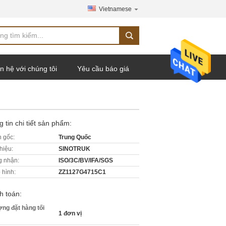
Vietnamese
n hệ với chúng tôi
Yêu cầu báo giá
 tin chi tiết sản phẩm:
 gốc:
Trung Quốc
hiệu:
SINOTRUK
 nhận:
ISO/3C/BV/IFA/SGS
 hình:
ZZ1127G4715C1
h toán:
ợng đặt hàng tối
1 đơn vị