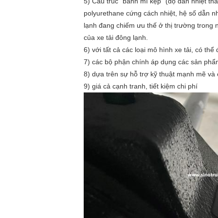
5) Cấu trúc "bánh mì kẹp" (độ dẫn nhiệt th
polyurethane cứng cách nhiệt, hệ số dẫn nh
lạnh đang chiếm ưu thế ở thị trường trong
của xe tải đông lạnh.
6) với tất cả các loại mô hình xe tải, có t
7) các bộ phận chính áp dụng các sản phẩ
8) dựa trên sự hỗ trợ kỹ thuật mạnh mẽ và 
9) giá cả cạnh tranh, tiết kiệm chi phí