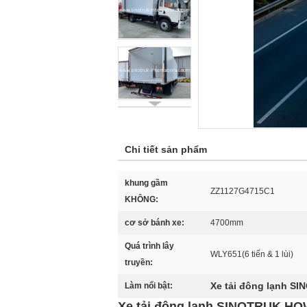
Chi tiết sản phẩm
khung gầm
ZZ1127G4715C1
KHÔNG:
cơ sở bánh xe:
4700mm
Quá trình lây
WLY651(6 tiến & 1 lùi)
truyền:
Xe tải đông lạnh S
Làm nổi bật:
Xe tải đông lạnh SINOTRUK HO