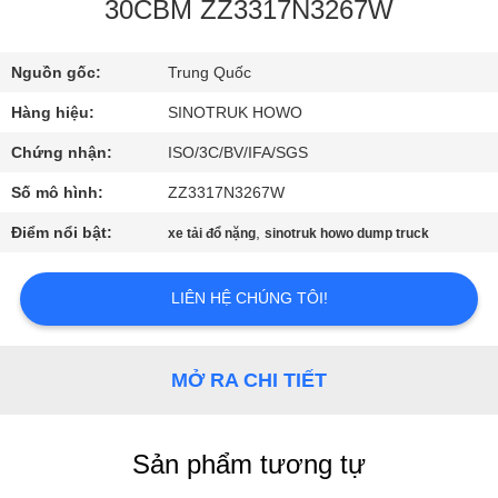
QUAN
30CBM ZZ3317N3267W
NHÀ
Nguồn gốc:
Trung Quốc
MÁY
Hàng hiệu:
SINOTRUK HOWO
KIỂM
Chứng nhận:
ISO/3C/BV/IFA/SGS
SOÁT
Số mô hình:
ZZ3317N3267W
CHẤT
Điểm nổi bật:
,
xe tải đổ nặng
sinotruk howo dump truck
LƯỢNG
LIÊN HỆ CHÚNG TÔI!
LIÊN
HỆ
MỞ RA CHI TIẾT
VỚI
CHÚNG
Sản phẩm tương tự
TÔI