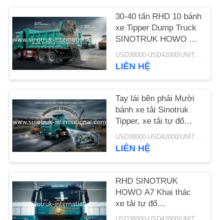
30-40 tấn RHD 10 bánh
YÊU
xe Tipper Dump Truck
CẦU
SINOTRUK HOWO A7
cho xây dựng
ĐẶT
USD38000-USD42000/UNIT)negotiation MOQ:1 đơn vị
LIÊN HỆ
GIÁ
Tay lái bên phải Mười
SƠ
bánh xe tải Sinotruk
ĐỒ
Tipper, xe tải tự đổ
hạng nặng
TRANG
USD38000-USD42000/UNIT)negotiation MOQ:1 đơn vị
LIÊN HỆ
WEB
CHÍNH
RHD SINOTRUK
HOWO A7 Khai thác
SÁCH
xe tải tự đổ
BẢO
ZZ3257M3847N1 A7- P
USD38000-USD42000/UNIT)negotiation MOQ:1 đơn vị