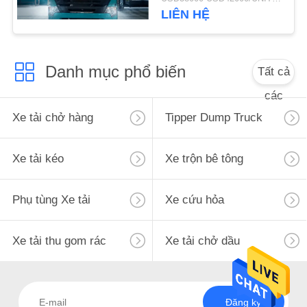
Cabin Tuổi thọ cao
MẬT
LIÊN HỆ
Danh mục phổ biến
Tất cả
các
Xe tải chở hàng
Tipper Dump Truck
Xe tải kéo
Xe trộn bê tông
Phụ tùng Xe tải
Xe cứu hỏa
Xe tải thu gom rác
Xe tải chở dầu
Đăng ký