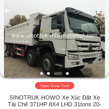
2016
-
2026
SINOTRUK
INTERNATIONAL
CO.,
LTD..
All
NHÀ
Rights
Reserved.
SẢN
PHẨM
VỀ
CHÚNG
TÔI
Tipper Dump Truck
CHUYẾN
SINOTRUK HOWO Xe Xúc Đặt Xe
THAM
Tái Chế 371HP 8X4 LHD 31tons 20-