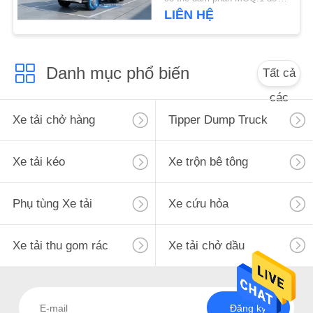
MẬT
LIÊN HỆ
Danh mục phổ biến
Tất cả
các
Xe tải chở hàng
Tipper Dump Truck
Xe tải kéo
Xe trộn bê tông
Phụ tùng Xe tải
Xe cứu hỏa
Xe tải thu gom rác
Xe tải chở dầu
Đăng ký