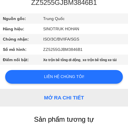
QUAN
ZZ5255GJBM3846B1
NHÀ
Nguồn gốc:
Trung Quốc
MÁY
Hàng hiệu:
SINOTRUK HOHAN
KIỂM
Chứng nhận:
ISO/3C/BV/IFA/SGS
SOÁT
Số mô hình:
ZZ5255GJBM3846B1
CHẤT
Điểm nổi bật:
,
Xe trộn bê tông di động
xe trộn bê tông xe tải
LƯỢNG
LIÊN HỆ CHÚNG TÔI!
LIÊN
HỆ
MỞ RA CHI TIẾT
VỚI
CHÚNG
Sản phẩm tương tự
TÔI