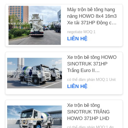
Máy trộn bê tông hạng
YÊU
nặng HOWO 8x4 16m3
CẦU
Xe tải 371HP Động cơ
giảm tốc độ PMP cho
ĐẶT
negotiate MOQ:1
xây dựng
LIÊN HỆ
GIÁ
Xe trộn bê tông HOWO
SƠ
SINOTRUK 371HP
ĐỒ
Trắng Euro II
ZZ1257N3841W
TRANG
có thể đàm phán MOQ:1 Unit
LIÊN HỆ
WEB
CHÍNH
Xe trộn bê tông
SINOTRUK TRẮNG
SÁCH
HOWO 371HP LHD
BẢO
có thể đàm phán MOQ:1 đơn vị