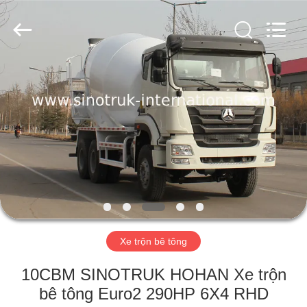
2016
-
2026
SINOTRUK
INTERNATIONAL
CO.,
LTD..
All
NHÀ
Rights
Reserved.
SẢN
PHẨM
VỀ
CHÚNG
TÔI
Xe trộn bê tông
CHUYẾN
10CBM SINOTRUK HOHAN Xe trộn
THAM
bê tông Euro2 290HP 6X4 RHD