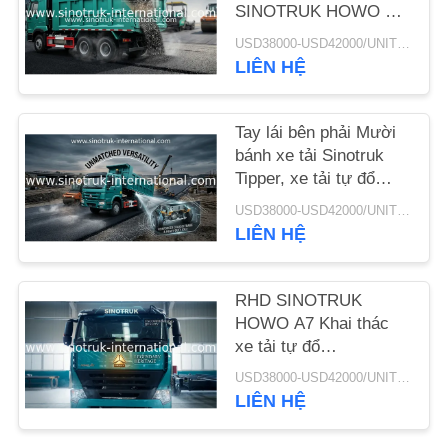
SINOTRUK HOWO A7
cho xây dựng
YÊU
USD38000-USD42000/UNIT)negotiation MOQ:1 đơn vị
LIÊN HỆ
CẦU
ĐẶT
Tay lái bên phải Mười
GIÁ
bánh xe tải Sinotruk
Tipper, xe tải tự đổ
hạng nặng
SƠ
USD38000-USD42000/UNIT)negotiation MOQ:1 đơn vị
LIÊN HỆ
ĐỒ
TRANG
RHD SINOTRUK
WEB
HOWO A7 Khai thác
xe tải tự đổ
CHÍNH
ZZ3257M3847N1 A7- P
USD38000-USD42000/UNIT)negotiation MOQ:1 đơn vị
Cabin Tuổi thọ cao
SÁCH
LIÊN HỆ
BẢO