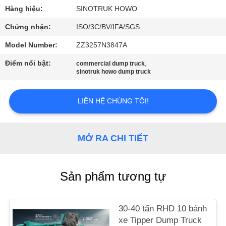
QUAN
Hàng hiệu:
SINOTRUK HOWO
NHÀ
Chứng nhận:
ISO/3C/BV/IFA/SGS
MÁY
Model Number:
ZZ3257N3847A
Điểm nổi bật:
,
commercial dump truck
KIỂM
sinotruk howo dump truck
SOÁT
CHẤT
LIÊN HỆ CHÚNG TÔI!
LƯỢNG
MỞ RA CHI TIẾT
LIÊN
HỆ
Sản phẩm tương tự
VỚI
CHÚNG
30-40 tấn RHD 10 bánh
TÔI
xe Tipper Dump Truck