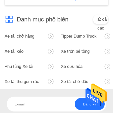
MẬT
Danh mục phổ biến
Tất cả
các
Xe tải chở hàng
Tipper Dump Truck
Xe tải kéo
Xe trộn bê tông
Phụ tùng Xe tải
Xe cứu hỏa
Xe tải thu gom rác
Xe tải chở dầu
Đăng ký