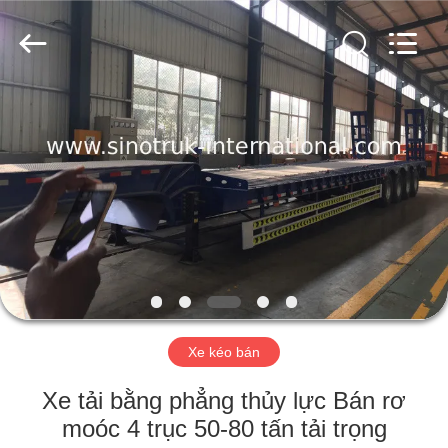
2016
-
2026
SINOTRUK
INTERNATIONAL
CO.,
LTD..
All
NHÀ
Rights
Reserved.
SẢN
PHẨM
VỀ
CHÚNG
TÔI
Xe kéo bán
CHUYẾN
Xe tải bằng phẳng thủy lực Bán rơ
THAM
moóc 4 trục 50-80 tấn tải trọng