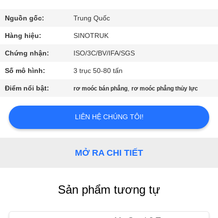
QUAN
NHÀ
Nguồn gốc:
Trung Quốc
MÁY
Hàng hiệu:
SINOTRUK
Chứng nhận:
ISO/3C/BV/IFA/SGS
KIỂM
Số mô hình:
3 trục 50-80 tấn
SOÁT
Điểm nổi bật:
,
rơ moóc bán phẳng
rơ moóc phẳng thủy lực
CHẤT
LƯỢNG
LIÊN HỆ CHÚNG TÔI!
LIÊN
MỞ RA CHI TIẾT
HỆ
VỚI
Sản phẩm tương tự
CHÚNG
TÔI