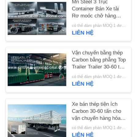
Mn Steel 3 Trục
Container Bán Xe tải
YÊU
Rơ moóc chở hàng
nặng
CẦU
có thể đàm phán MOQ:1 đơn vị
LIÊN HỆ
ĐẶT
GIÁ
Vận chuyển bằng thép
Carbon bằng phẳng Top
SƠ
Trailer Trailer 30-60 tấn
ĐỒ
Semi Grain Trailer
có thể đàm phán MOQ:1 đơn vị
TRANG
LIÊN HỆ
WEB
Xe bán thép tiện ích
Carbon 30-60 tấn cho
CHÍNH
vận chuyển hàng hóa
SÁCH
đặc biệt
có thể đàm phán MOQ:1 đơn vị
BẢO
LIÊN HỆ