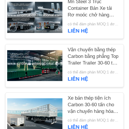
Mn Steel 3 Trục
Container Bán Xe tải
YÊU
Rơ moóc chở hàng
nặng
CẦU
có thể đàm phán MOQ:1 đơn vị
LIÊN HỆ
ĐẶT
GIÁ
Vận chuyển bằng thép
Carbon bằng phẳng Top
SƠ
Trailer Trailer 30-60 tấn
ĐỒ
Semi Grain Trailer
có thể đàm phán MOQ:1 đơn vị
TRANG
LIÊN HỆ
WEB
Xe bán thép tiện ích
Carbon 30-60 tấn cho
CHÍNH
vận chuyển hàng hóa
SÁCH
đặc biệt
có thể đàm phán MOQ:1 đơn vị
BẢO
LIÊN HỆ