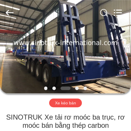
2016
-
2026
SINOTRUK
INTERNATIONAL
CO.,
LTD..
All
NHÀ
Rights
Reserved.
SẢN
PHẨM
VỀ
CHÚNG
TÔI
Xe kéo bán
CHUYẾN
SINOTRUK Xe tải rơ moóc ba trục, rơ
THAM
moóc bán bằng thép carbon