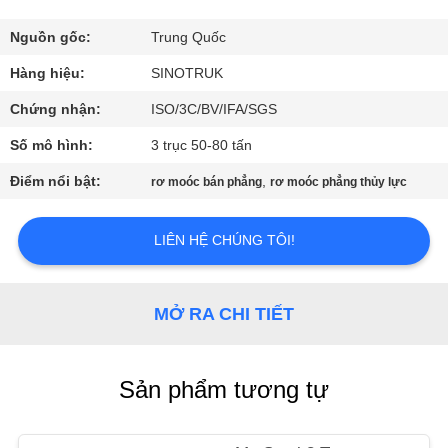
QUAN
NHÀ
Nguồn gốc:
Trung Quốc
MÁY
Hàng hiệu:
SINOTRUK
Chứng nhận:
ISO/3C/BV/IFA/SGS
KIỂM
Số mô hình:
3 trục 50-80 tấn
SOÁT
Điểm nổi bật:
,
rơ moóc bán phẳng
rơ moóc phẳng thủy lực
CHẤT
LƯỢNG
LIÊN HỆ CHÚNG TÔI!
LIÊN
MỞ RA CHI TIẾT
HỆ
VỚI
Sản phẩm tương tự
CHÚNG
TÔI