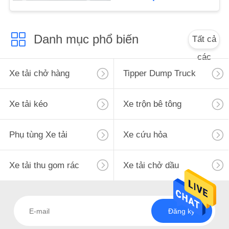
MẬT
Danh mục phổ biến
Tất cả
các
Xe tải chở hàng
Tipper Dump Truck
Xe tải kéo
Xe trộn bê tông
Phụ tùng Xe tải
Xe cứu hỏa
Xe tải thu gom rác
Xe tải chở dầu
Đăng ký